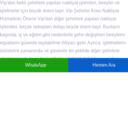
Vip'dan farklı şehirlere yapılan nakliyat işlemleri, bireyler ve
işletmeler için büyük önem taşır. Vip Şehirler Arası Nakliyat
Hizmetinin Önemi Vip'dan diğer şehirlere yapılan nakliyat
işlemleri, birçok sebepten dolayı büyük önem taşır. Bunların
başında, iş ve eğitim gibi nedenlerle şehir değiştiren bireylerin
eşyalarını güvenle taşıtabilme ihtiyacı gelir. Ayrıca, işletmelerin
ürünlerini zamanında ve güvenilir bir şekilde diğer şehirlere
ulaştırması da ticari faaliyetlerin sürdürülebilirliği açısından
WhatsApp
Hemen Ara
hayati önem taşır. Vip Şehirler Arası Nakliyat Hizmeti Sunan
Firmaların Özellikleri