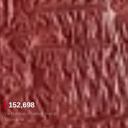
152,698
31
Vip Nakliyatın Toplam Yaptığı
Yıldır Profesyonel Hizmet
Taşımacılık